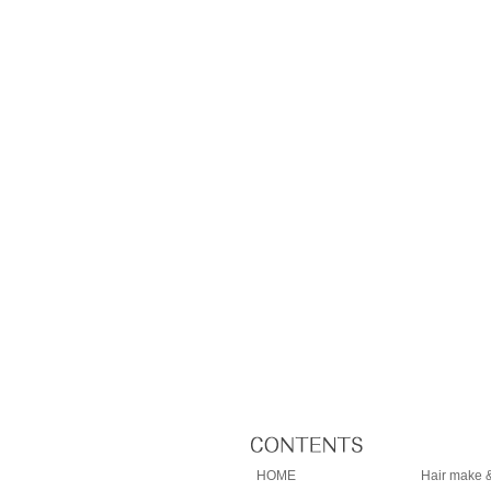
HOME
Hair make &