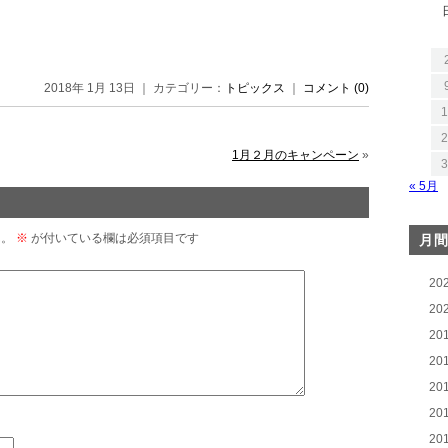
2018年 1月 13日 ｜ カテゴリー：
トピックス
｜
コメント (0)
1
2
1月２月のキャンペーン
»
3
« 5月
ん。
※
が付いている欄は必須項目です
月
20
20
20
20
20
20
20