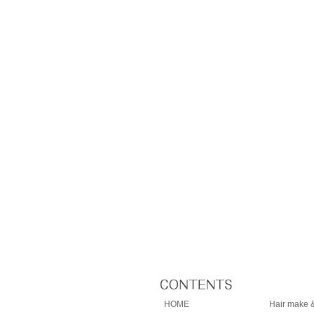
HOME
Hair make &