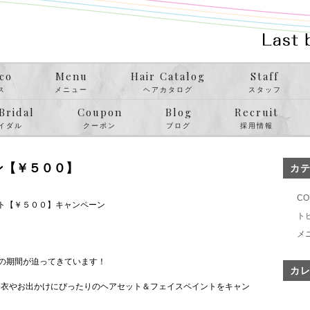
co
Menu
Hair Catalog
Staff
ス
メニュー
ヘアカタログ
スタッフ
Bridal
Coupon
Blog
Recruit
イダル
クーポン
ブログ
採用情報
ン【￥５００】
カ
CO
ント【￥５００】キャンペーン
ト
メ
の期間が迫ってきています！
カ
もに浴衣やお出かけにぴったりのヘアセット＆フェイスペイントをキャン