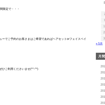
日間限定で・・・
1
2
3
ューでご予約のお客さまはご希望であればヘアセットorフェイスペイ
« 5月
月
20
ご利用くださいませ(*^-^*)
20
20
20
20
20
20